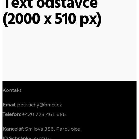
Text odstavce
(2000 x 510 px)
Kontakt
Email:
petr.tichy@hmct.cz
Telefon: ‭
+420 773 461 686‬
Kancelář:
Smilova 386, Pardubice
ID Schránky:
4n23tst