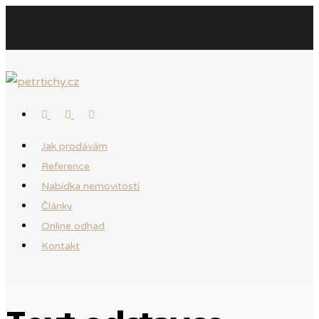
Jak prodávám
Reference
Nabídka nemovitostí
Články
Online odhad
Kontakt