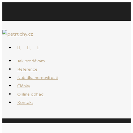
Jak prodávám
Reference
Nabídka nemovitostí
Články
Online odhad
Kontakt