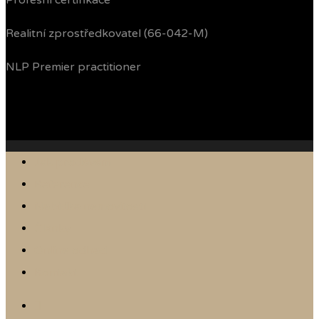
Profesní certifikace
Realitní zprostředkovatel (66-042-M)
NLP Premier practitioner
Jak prodávám
Reference
Nabídka nemovitostí
Články
Online odhad
Kontakt