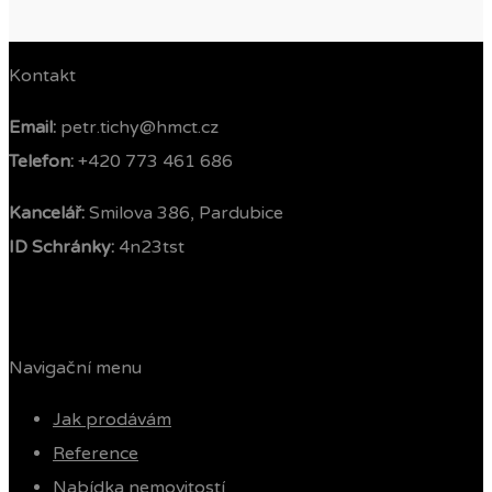
Kontakt
Email:
petr.tichy@hmct.cz
Telefon: ‭
+420 773 461 686‬
Kancelář:
Smilova 386, Pardubice
ID Schránky:
4n23tst
Navigační menu
Jak prodávám
Reference
Nabídka nemovitostí