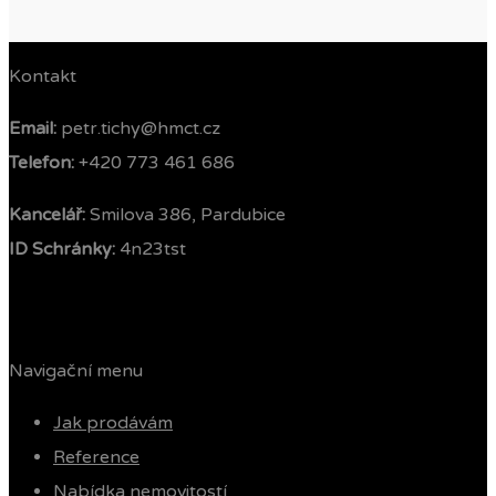
Kontakt
Email:
petr.tichy@hmct.cz
Telefon: ‭
+420 773 461 686‬
Kancelář:
Smilova 386, Pardubice
ID Schránky:
4n23tst
Navigační menu
Jak prodávám
Reference
Nabídka nemovitostí