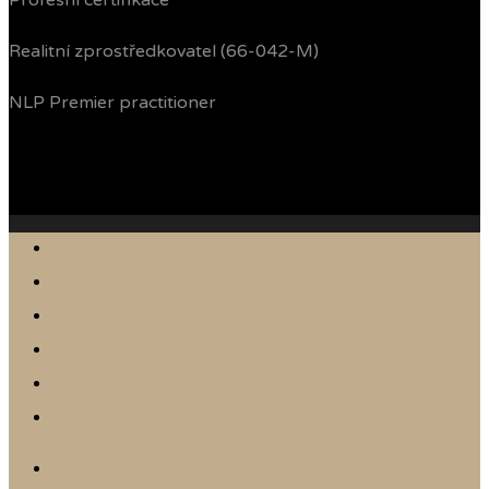
Profesní certifikace
Realitní zprostředkovatel (66-042-M)
NLP Premier practitioner
Jak prodávám
Reference
Nabídka nemovitostí
Články
Online odhad
Kontakt