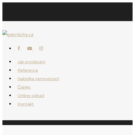
Jak prodávám
Reference
Nabídka nemovitostí
Články
Online odhad
Kontakt