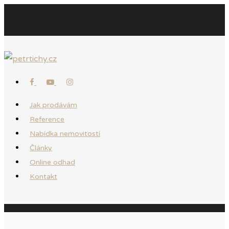
Jak prodávám
Reference
Nabídka nemovitostí
Články
Online odhad
Kontakt