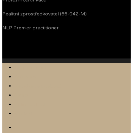
Profesní certifikace
Realitní zprostředkovatel (66-042-M)
NLP Premier practitioner
Jak prodávám
Reference
Nabídka nemovitostí
Články
Online odhad
Kontakt