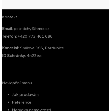
Kontakt
Email:
petr.tichy@hmct.cz
Telefon: ‭
+420 773 461 686‬
Kancelář:
Smilova 386, Pardubice
ID Schránky:
4n23tst
Navigační menu
Jak prodávám
Reference
Nabídka nemovitostí