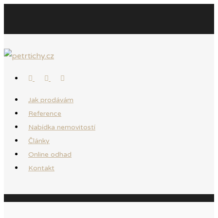
Jak prodávám
Reference
Nabídka nemovitostí
Články
Online odhad
Kontakt