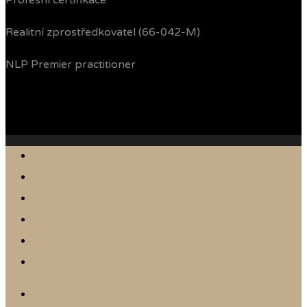
Profesní certifikace
Realitní zprostředkovatel (66-042-M)
NLP Premier practitioner
Jak prodávám
Reference
Nabídka nemovitostí
Články
Online odhad
Kontakt