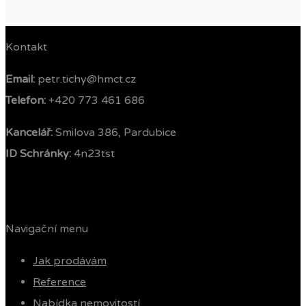
Kontakt
Email:
petr.tichy@hmct.cz
Telefon: ‭
+420 773 461 686‬
Kancelář:
Smilova 386, Pardubice
ID Schránky:
4n23tst
Navigační menu
Jak prodávám
Reference
Nabídka nemovitostí