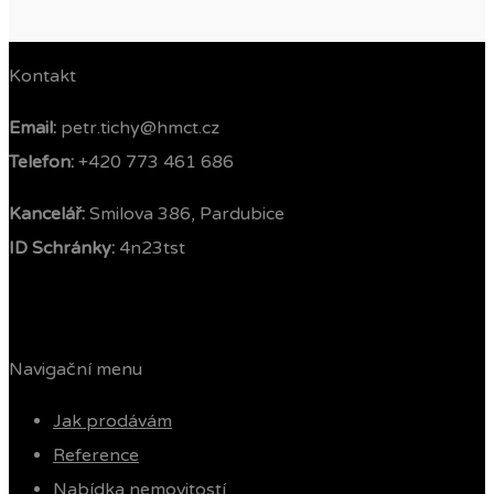
Kontakt
Email:
petr.tichy@hmct.cz
Telefon: ‭
+420 773 461 686‬
Kancelář:
Smilova 386, Pardubice
ID Schránky:
4n23tst
Navigační menu
Jak prodávám
Reference
Nabídka nemovitostí