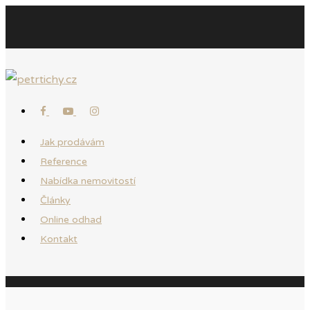
Jak prodávám
Reference
Nabídka nemovitostí
Články
Online odhad
Kontakt