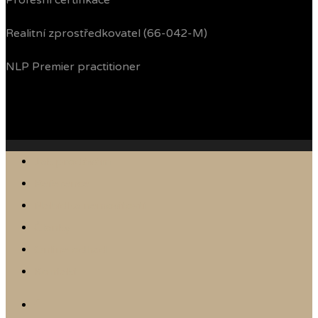
Profesní certifikace
Realitní zprostředkovatel (66-042-M)
NLP Premier practitioner
Jak prodávám
Reference
Nabídka nemovitostí
Články
Online odhad
Kontakt