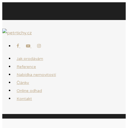
Jak prodávám
Reference
Nabídka nemovitostí
Články
Online odhad
Kontakt