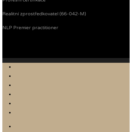
Profesní certifikace
Realitní zprostředkovatel (66-042-M)
NLP Premier practitioner
Jak prodávám
Reference
Nabídka nemovitostí
Články
Online odhad
Kontakt