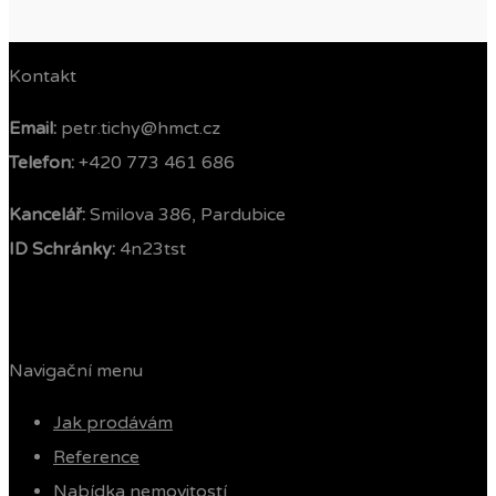
Kontakt
Email:
petr.tichy@hmct.cz
Telefon: ‭
+420 773 461 686‬
Kancelář:
Smilova 386, Pardubice
ID Schránky:
4n23tst
Navigační menu
Jak prodávám
Reference
Nabídka nemovitostí