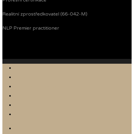
Profesní certifikace
Realitní zprostředkovatel (66-042-M)
NLP Premier practitioner
Jak prodávám
Reference
Nabídka nemovitostí
Články
Online odhad
Kontakt