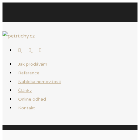
Jak prodávám
Reference
Nabídka nemovitostí
Články
Online odhad
Kontakt