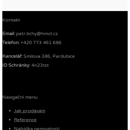
Kontakt
Email:
petr.tichy@hmct.cz
Telefon: ‭
+420 773 461 686‬
Kancelář:
Smilova 386, Pardubice
ID Schránky:
4n23tst
Navigační menu
Jak prodávám
Reference
Nabídka nemovitostí