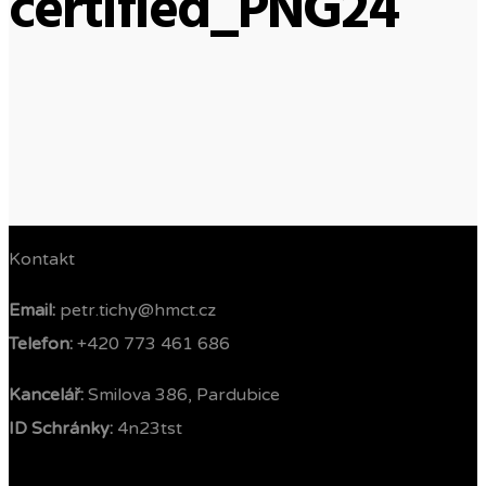
certified_PNG24
Kontakt
Email:
petr.tichy@hmct.cz
Telefon: ‭
+420 773 461 686‬
Kancelář:
Smilova 386, Pardubice
ID Schránky:
4n23tst