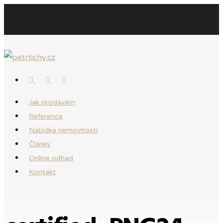
Jak prodávám
Reference
Nabídka nemovitostí
Články
Online odhad
Kontakt