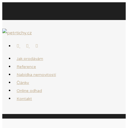
Jak prodávám
Reference
Nabídka nemovitostí
Články
Online odhad
Kontakt