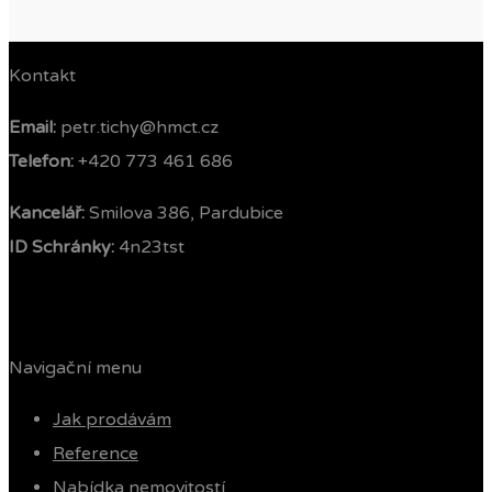
Kontakt
Email:
petr.tichy@hmct.cz
Telefon: ‭
+420 773 461 686‬
Kancelář:
Smilova 386, Pardubice
ID Schránky:
4n23tst
Navigační menu
Jak prodávám
Reference
Nabídka nemovitostí