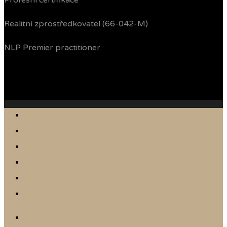
Profesní certifikace
Realitní zprostředkovatel (66-042-M)
NLP Premier practitioner
Jak prodávám
Reference
Nabídka nemovitostí
Články
Online odhad
Kontakt