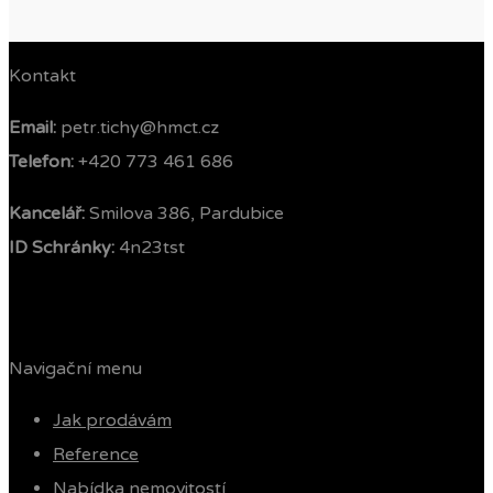
Kontakt
Email:
petr.tichy@hmct.cz
Telefon: ‭
+420 773 461 686‬
Kancelář:
Smilova 386, Pardubice
ID Schránky:
4n23tst
Navigační menu
Jak prodávám
Reference
Nabídka nemovitostí