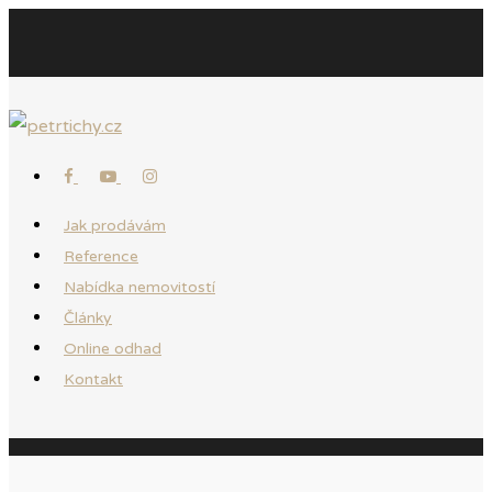
Jak prodávám
Reference
Nabídka nemovitostí
Články
Online odhad
Kontakt