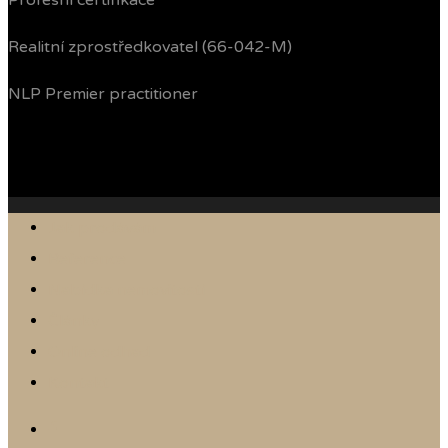
Profesní certifikace
Realitní zprostředkovatel (66-042-M)
NLP Premier practitioner
Jak prodávám
Reference
Nabídka nemovitostí
Články
Online odhad
Kontakt