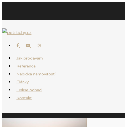
Jak prodávám
Reference
Nabídka nemovitostí
Články
Online odhad
Kontakt