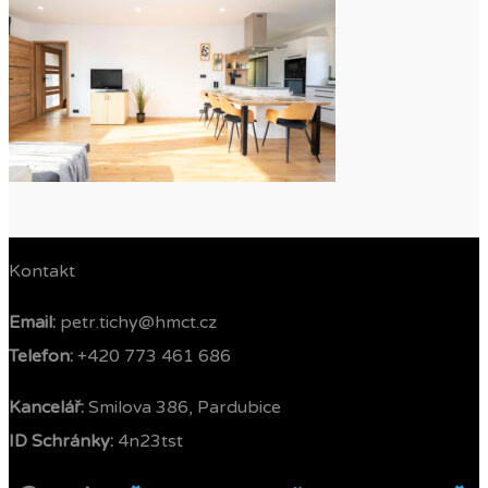
Kontakt
Email:
petr.tichy@hmct.cz
Telefon: ‭
+420 773 461 686‬
Kancelář:
Smilova 386, Pardubice
ID Schránky:
4n23tst