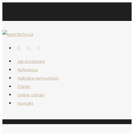
Jak prodávám
Reference
Nabídka nemovitostí
Články
Online odhad
Kontakt