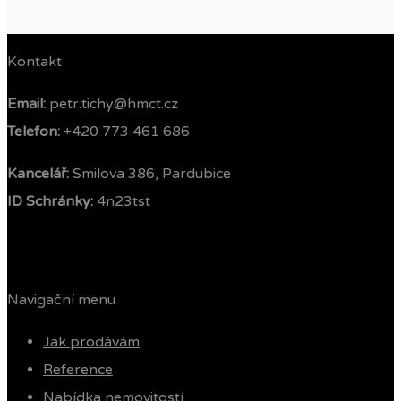
Kontakt
Email:
petr.tichy@hmct.cz
Telefon: ‭
+420 773 461 686‬
Kancelář:
Smilova 386, Pardubice
ID Schránky:
4n23tst
Navigační menu
Jak prodávám
Reference
Nabídka nemovitostí