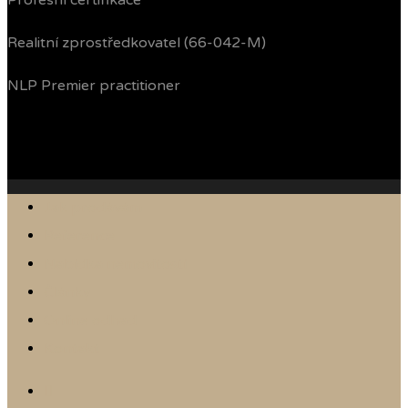
Profesní certifikace
Realitní zprostředkovatel (66-042-M)
NLP Premier practitioner
Jak prodávám
Reference
Nabídka nemovitostí
Články
Online odhad
Kontakt