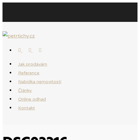
Jak prodávám
Reference
Nabídka nemovitostí
Články
Online odhad
Kontakt