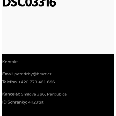
DSC03316
Kontakt
Email:
petr.tichy@hmct.cz
Telefon: ‭
+420 773 461 686‬
Kancelář:
Smilova 386, Pardubice
ID Schránky:
4n23tst