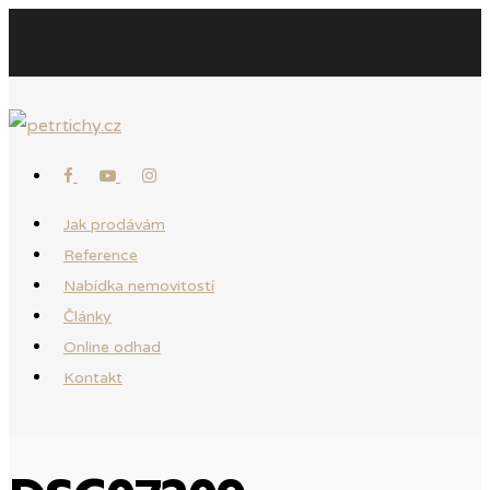
Jak prodávám
Reference
Nabídka nemovitostí
Články
Online odhad
Kontakt