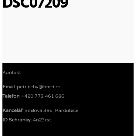
DSC07209
Kontakt
Email:
petr.tichy@hmct.cz
Telefon: ‭
+420 773 461 686‬
Kancelář:
Smilova 386, Pardubice
ID Schránky:
4n23tst