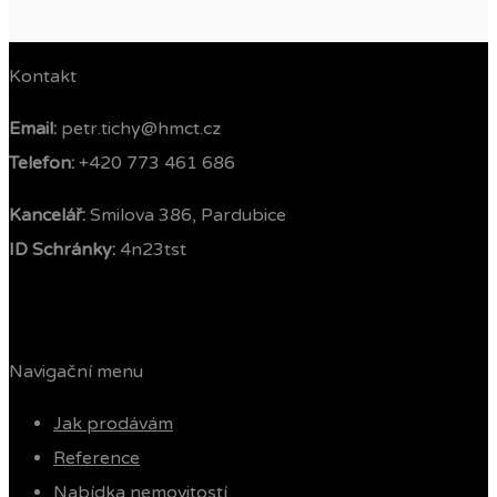
Kontakt
Email:
petr.tichy@hmct.cz
Telefon: ‭
+420 773 461 686‬
Kancelář:
Smilova 386, Pardubice
ID Schránky:
4n23tst
Navigační menu
Jak prodávám
Reference
Nabídka nemovitostí