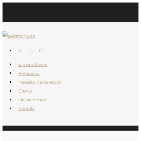
Jak prodávám
Reference
Nabídka nemovitostí
Články
Online odhad
Kontakt