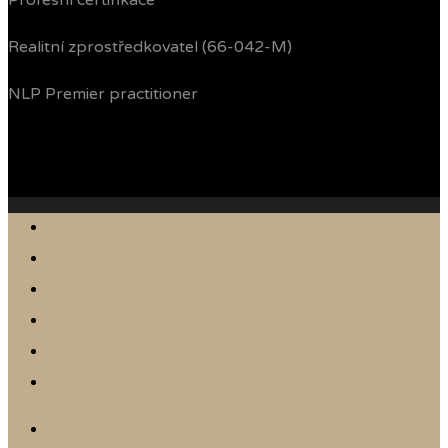
Profesní certifikace
Realitní zprostředkovatel (66-042-M)
NLP Premier practitioner
Jak prodávám
Reference
Nabídka nemovitostí
Články
Online odhad
Kontakt