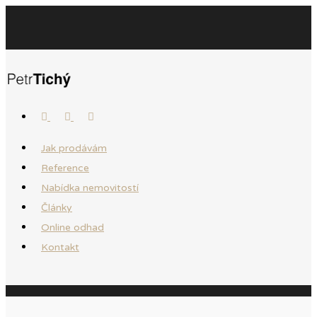
Jak prodávám
Reference
Nabídka nemovitostí
Články
Online odhad
Kontakt