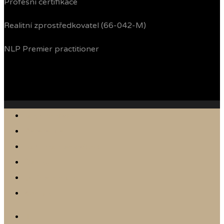
Profesní certifikace
Realitní zprostředkovatel (66-042-M)
NLP Premier practitioner
Jak prodávám
Reference
Nabídka nemovitostí
Články
Online odhad
Kontakt