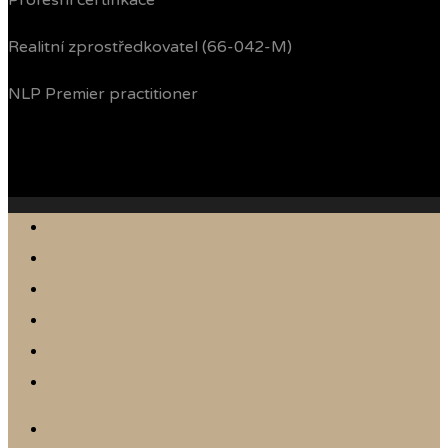
Profesní certifikace
Realitní zprostředkovatel (66-042-M)
NLP Premier practitioner
Jak prodávám
Reference
Nabídka nemovitostí
Články
Online odhad
Kontakt