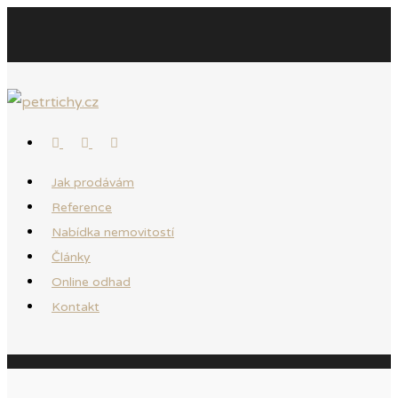
Jak prodávám
Reference
Nabídka nemovitostí
Články
Online odhad
Kontakt