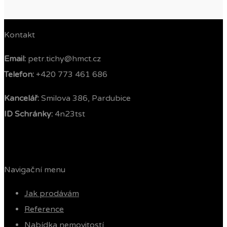
Kontakt
Email:
petr.tichy@hmct.cz
Telefon: ‭
+420 773 461 686‬
Kancelář:
Smilova 386, Pardubice
ID Schránky:
4n23tst
Navigační menu
Jak prodávám
Reference
Nabídka nemovitostí