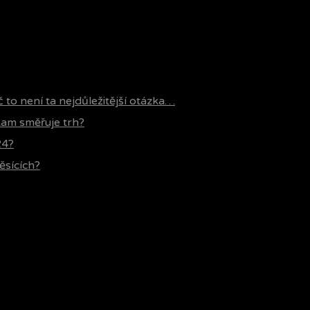
č to není ta nejdůležitější otázka…
 kam směřuje trh?
24?
ěsících?