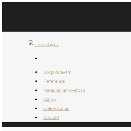
Jak prodávám
Reference
Nabídka nemovitostí
Články
Online odhad
Kontakt