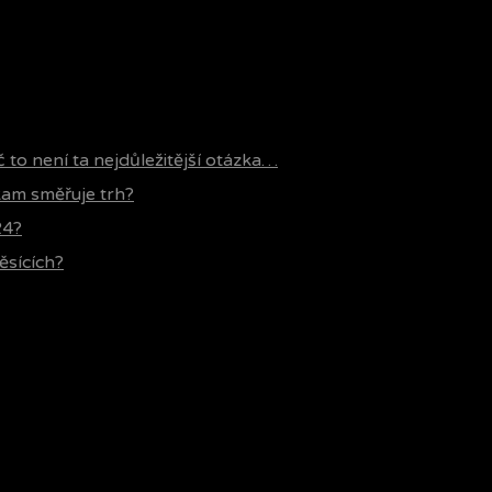
č to není ta nejdůležitější otázka…
 kam směřuje trh?
24?
ěsících?