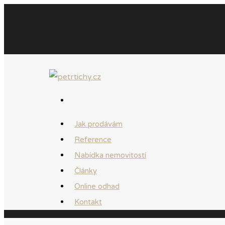
Jak prodávám
Reference
Nabídka nemovitostí
Články
Online odhad
Kontakt