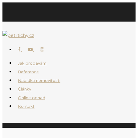
Jak prodávám
Reference
Nabídka nemovitostí
Články
Online odhad
Kontakt