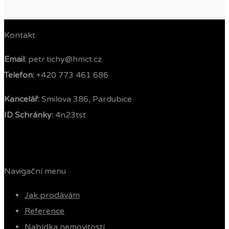
Kontakt
Email:
petr.tichy@hmct.cz
Telefon: ‭
+420 773 461 686‬
Kancelář:
Smilova 386, Pardubice
ID Schránky:
4n23tst
Navigační menu
Jak prodávám
Reference
Nabídka nemovitostí