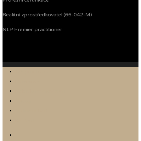
Profesní certifikace
Realitní zprostředkovatel (66-042-M)
NLP Premier practitioner
Jak prodávám
Reference
Nabídka nemovitostí
Články
Online odhad
Kontakt