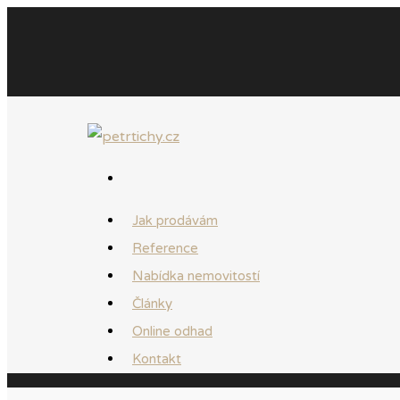
Jak prodávám
Reference
Nabídka nemovitostí
Články
Online odhad
Kontakt