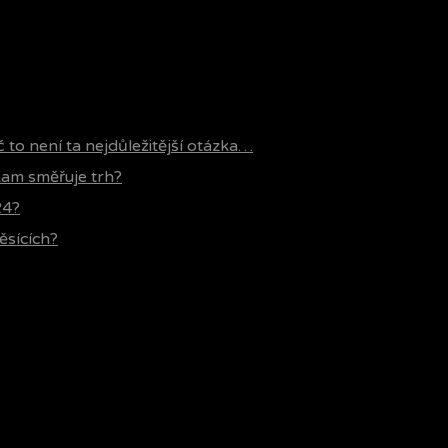
č to není ta nejdůležitější otázka…
 kam směřuje trh?
24?
ěsících?