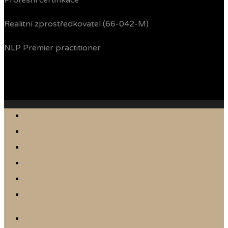
Profesní certifikace
Realitní zprostředkovatel (66-042-M)
NLP Premier practitioner
Jak prodávám
Reference
Nabídka nemovitostí
Články
Online odhad
Kontakt