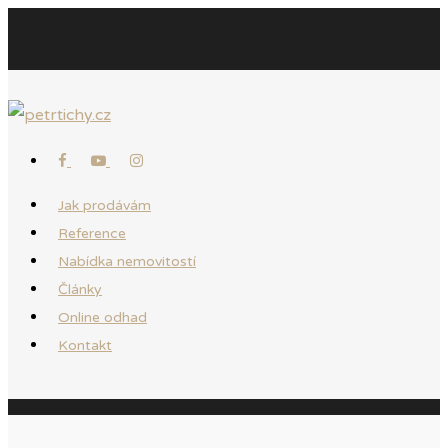
Jak prodávám
Reference
Nabídka nemovitostí
Články
Online odhad
Kontakt