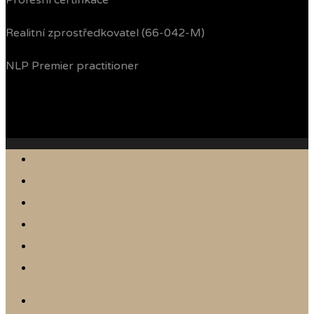
Profesní certifikace
Realitní zprostředkovatel (66-042-M)
NLP Premier practitioner
Jak prodávám
Reference
Nabídka nemovitostí
Články
Online odhad
Kontakt