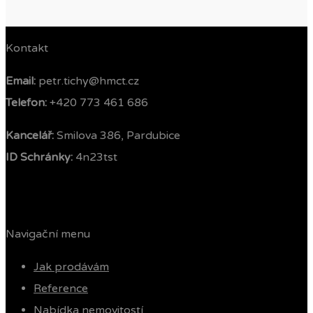
Kontakt
Email:
petr.tichy@hmct.cz
Telefon: ‭
+420 773 461 686‬
Kancelář:
Smilova 386, Pardubice
ID Schránky:
4n23tst
Navigační menu
Jak prodávám
Reference
Nabídka nemovitostí