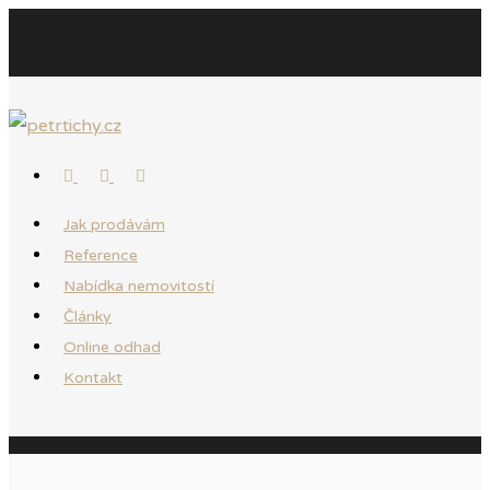
Jak prodávám
Reference
Nabídka nemovitostí
Články
Online odhad
Kontakt