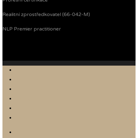
Profesní certifikace
Realitní zprostředkovatel (66-042-M)
NLP Premier practitioner
Jak prodávám
Reference
Nabídka nemovitostí
Články
Online odhad
Kontakt