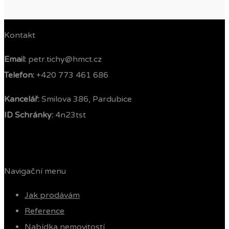
Kontakt
Email:
petr.tichy@hmct.cz
Telefon: ‭
+420 773 461 686‬
Kancelář:
Smilova 386, Pardubice
ID Schránky:
4n23tst
Navigační menu
Jak prodávám
Reference
Nabídka nemovitostí