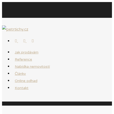
Jak prodávám
Reference
Nabídka nemovitostí
Články
Online odhad
Kontakt