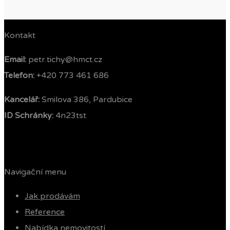
Kontakt
Email:
petr.tichy@hmct.cz
Telefon: ‭
+420 773 461 686‬
Kancelář:
Smilova 386, Pardubice
ID Schránky:
4n23tst
Navigační menu
Jak prodávám
Reference
Nabídka nemovitostí