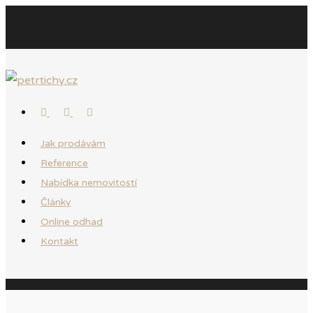
Jak prodávám
Reference
Nabídka nemovitostí
Články
Online odhad
Kontakt