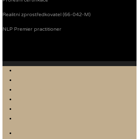
Profesní certifikace
Realitní zprostředkovatel (66-042-M)
NLP Premier practitioner
Jak prodávám
Reference
Nabídka nemovitostí
Články
Online odhad
Kontakt