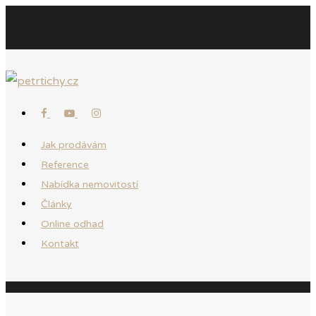
Jak prodávám
Reference
Nabídka nemovitostí
Články
Online odhad
Kontakt