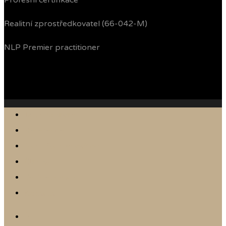
Profesní certifikace
Realitní zprostředkovatel (66-042-M)
NLP Premier practitioner
Jak prodávám
Reference
Nabídka nemovitostí
Články
Online odhad
Kontakt