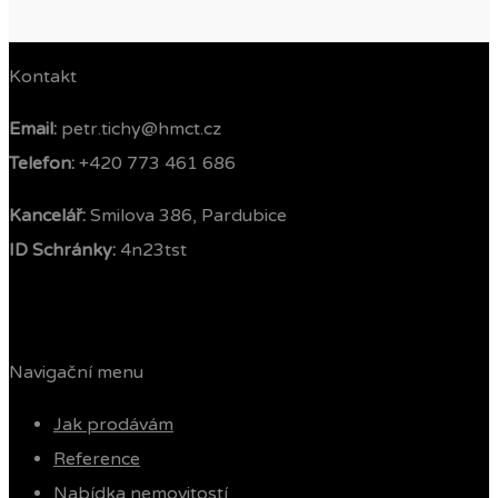
Kontakt
Email:
petr.tichy@hmct.cz
Telefon: ‭
+420 773 461 686‬
Kancelář:
Smilova 386, Pardubice
ID Schránky:
4n23tst
Navigační menu
Jak prodávám
Reference
Nabídka nemovitostí