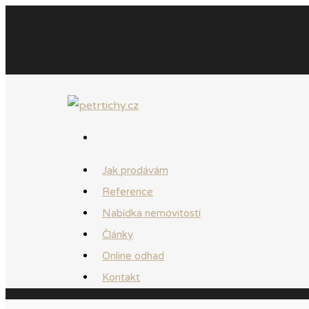
Jak prodávám
Reference
Nabídka nemovitostí
Články
Online odhad
Kontakt