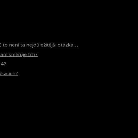
č to není ta nejdůležitější otázka…
 kam směřuje trh?
24?
ěsících?