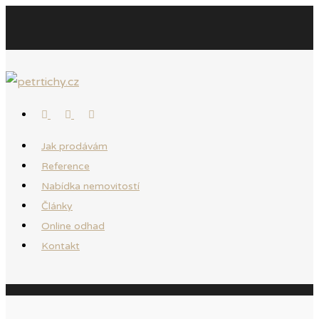
Jak prodávám
Reference
Nabídka nemovitostí
Články
Online odhad
Kontakt