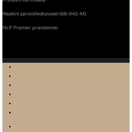
Profesní certifikace
Realitní zprostředkovatel (66-042-M)
NLP Premier practitioner
Jak prodávám
Reference
Nabídka nemovitostí
Články
Online odhad
Kontakt