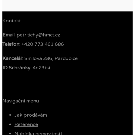
Kontakt
Email:
petr.tichy@hmct.cz
Telefon: ‭
+420 773 461 686‬
Kancelář:
Smilova 386, Pardubice
ID Schránky:
4n23tst
Navigační menu
Jak prodávám
Reference
Nabídka nemovitostí