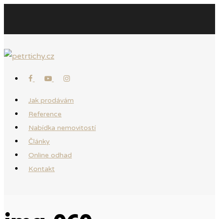
Jak prodávám
Reference
Nabídka nemovitostí
Články
Online odhad
Kontakt