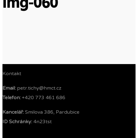
img-060
Kontakt
Email:
petr.tichy@hmct.cz
Telefon: ‭
+420 773 461 686‬
Kancelář:
Smilova 386, Pardubice
ID Schránky:
4n23tst