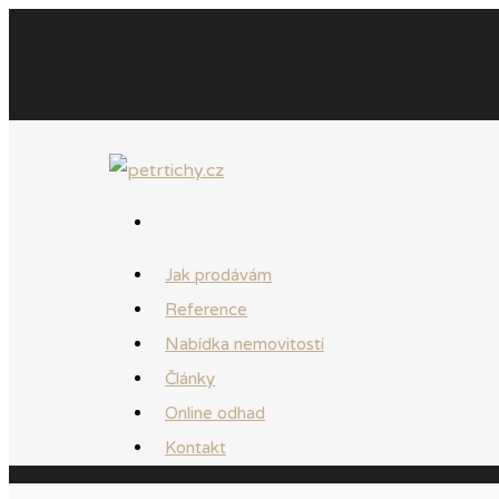
Jak prodávám
Reference
Nabídka nemovitostí
Články
Online odhad
Kontakt