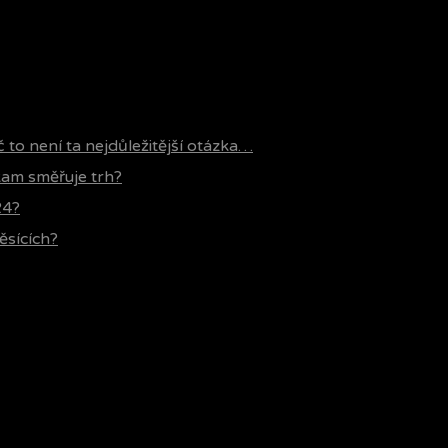
č to není ta nejdůležitější otázka…
 kam směřuje trh?
24?
ěsících?