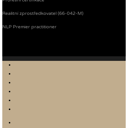
Profesní certifikace
Realitní zprostředkovatel (66-042-M)
NLP Premier practitioner
Jak prodávám
Reference
Nabídka nemovitostí
Články
Online odhad
Kontakt