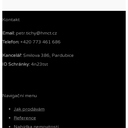
Kontakt
Email:
petr.tichy@hmct.cz
Telefon: ‭
+420 773 461 686‬
Kancelář:
Smilova 386, Pardubice
ID Schránky:
4n23tst
Navigační menu
Jak prodávám
Reference
Nabídka nemovitostí