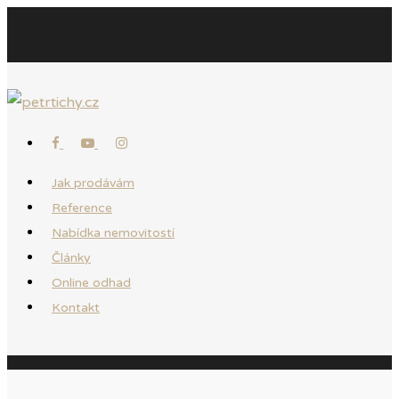
Jak prodávám
Reference
Nabídka nemovitostí
Články
Online odhad
Kontakt