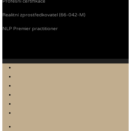
Profesní certifikace
Realitní zprostředkovatel (66-042-M)
NLP Premier practitioner
Jak prodávám
Reference
Nabídka nemovitostí
Články
Online odhad
Kontakt