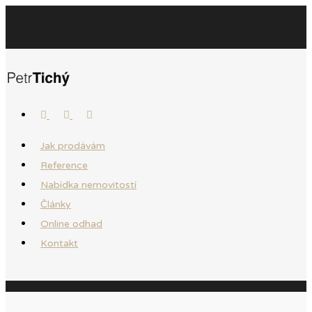
Jak prodávám
Reference
Nabídka nemovitostí
Články
Online odhad
Kontakt