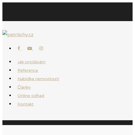
Jak prodávám
Reference
Nabídka nemovitostí
Články
Online odhad
Kontakt