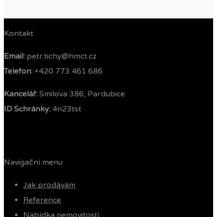
Kontakt
Email:
petr.tichy@hmct.cz
Telefon: ‭
+420 773 461 686‬
Kancelář:
Smilova 386, Pardubice
ID Schránky:
4n23tst
Navigační menu
Jak prodávám
Reference
Nabídka nemovitostí