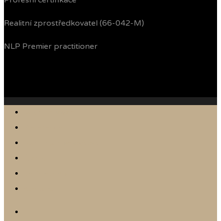
Profesní certifikace
Realitní zprostředkovatel (66-042-M)
NLP Premier practitioner
Jak prodávám
Reference
Nabídka nemovitostí
Články
Online odhad
Kontakt