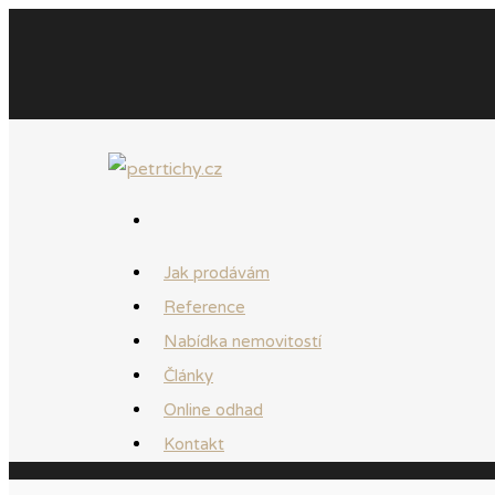
Jak prodávám
Reference
Nabídka nemovitostí
Články
Online odhad
Kontakt