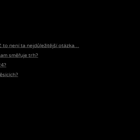
č to není ta nejdůležitější otázka…
 kam směřuje trh?
24?
ěsících?