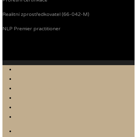
Profesní certifikace
Realitní zprostředkovatel (66-042-M)
NLP Premier practitioner
Jak prodávám
Reference
Nabídka nemovitostí
Články
Online odhad
Kontakt