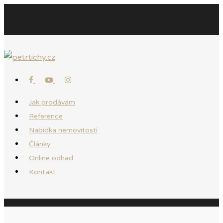
Jak prodávám
Reference
Nabídka nemovitostí
Články
Online odhad
Kontakt