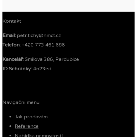
Kontakt
Email:
petr.tichy@hmct.cz
Telefon: ‭
+420 773 461 686‬
Kancelář:
Smilova 386, Pardubice
ID Schránky:
4n23tst
Navigační menu
Jak prodávám
Reference
Nabídka nemovitostí