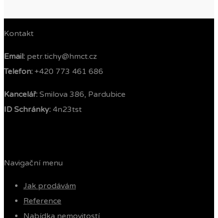
Kontakt
Email:
petr.tichy@hmct.cz
Telefon: ‭
+420 773 461 686‬
Kancelář:
Smilova 386, Pardubice
ID Schránky:
4n23tst
Navigační menu
Jak prodávám
Reference
Nabídka nemovitostí