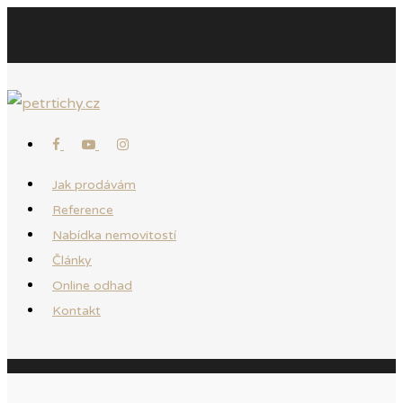
Jak prodávám
Reference
Nabídka nemovitostí
Články
Online odhad
Kontakt