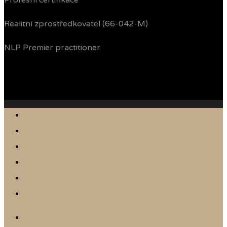
Profesní certifikace
Realitní zprostředkovatel (66-042-M)
NLP Premier practitioner
Jak prodávám
Reference
Nabídka nemovitostí
Články
Online odhad
Kontakt