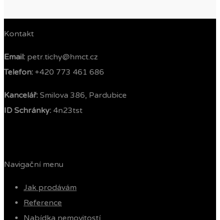
Kontakt
Email:
petr.tichy@hmct.cz
Telefon: ‭
+420 773 461 686‬
Kancelář:
Smilova 386, Pardubice
ID Schránky:
4n23tst
Navigační menu
Jak prodávám
Reference
Nabídka nemovitostí