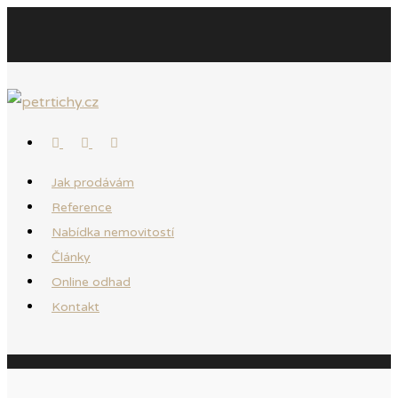
Jak prodávám
Reference
Nabídka nemovitostí
Články
Online odhad
Kontakt