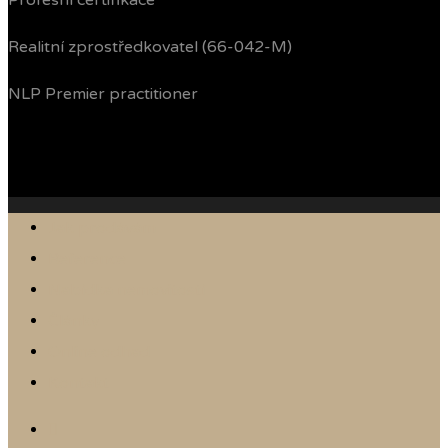
Profesní certifikace
Realitní zprostředkovatel (66-042-M)
NLP Premier practitioner
Jak prodávám
Reference
Nabídka nemovitostí
Články
Online odhad
Kontakt