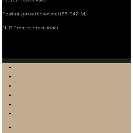
Profesní certifikace
Realitní zprostředkovatel (66-042-M)
NLP Premier practitioner
Jak prodávám
Reference
Nabídka nemovitostí
Články
Online odhad
Kontakt