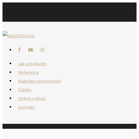
Jak prodávám
Reference
Nabídka nemovitostí
Články
Online odhad
Kontakt