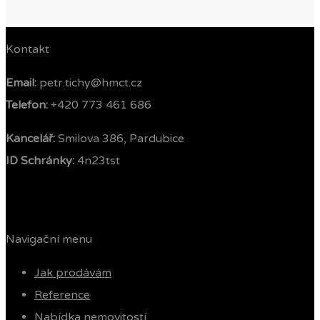
Kontakt
Email:
petr.tichy@hmct.cz
Telefon: ‭
+420 773 461 686‬
Kancelář:
Smilova 386, Pardubice
ID Schránky:
4n23tst
Navigační menu
Jak prodávám
Reference
Nabídka nemovitostí