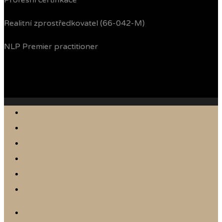
Profesní certifikace
Realitní zprostředkovatel (66-042-M)
NLP Premier practitioner
Jak prodávám
Reference
Nabídka nemovitostí
Články
Online odhad
Kontakt