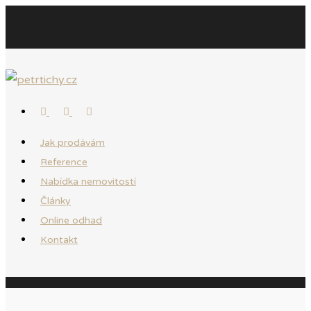
Jak prodávám
Reference
Nabídka nemovitostí
Články
Online odhad
Kontakt