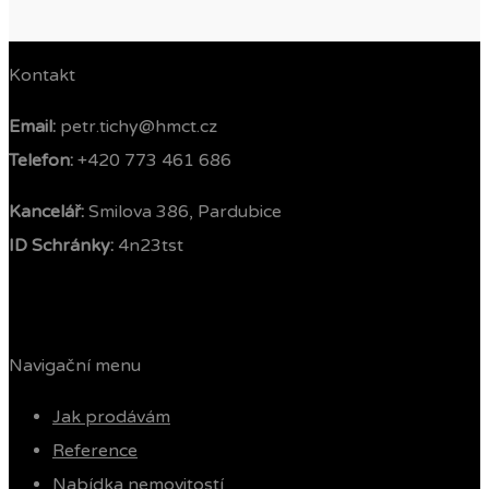
Kontakt
Email:
petr.tichy@hmct.cz
Telefon: ‭
+420 773 461 686‬
Kancelář:
Smilova 386, Pardubice
ID Schránky:
4n23tst
Navigační menu
Jak prodávám
Reference
Nabídka nemovitostí