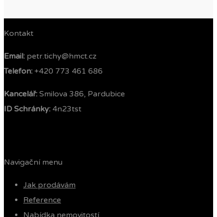
Kontakt
Email:
petr.tichy@hmct.cz
Telefon: ‭
+420 773 461 686‬
Kancelář:
Smilova 386, Pardubice
ID Schránky:
4n23tst
Navigační menu
Jak prodávám
Reference
Nabídka nemovitostí