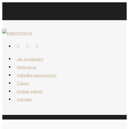
Jak prodávám
Reference
Nabídka nemovitostí
Články
Online odhad
Kontakt