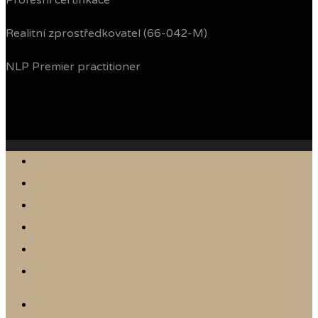
Profesní certifikace
Realitní zprostředkovatel (66-042-M)
NLP Premier practitioner
Jak prodávám
Reference
Nabídka nemovitostí
Články
Online odhad
Kontakt