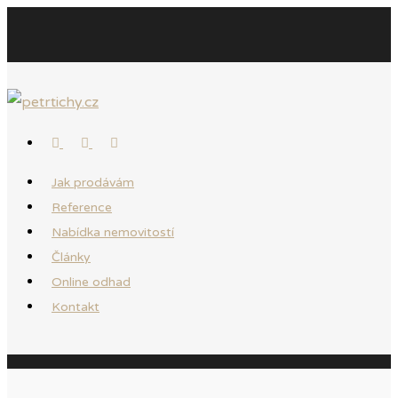
Jak prodávám
Reference
Nabídka nemovitostí
Články
Online odhad
Kontakt