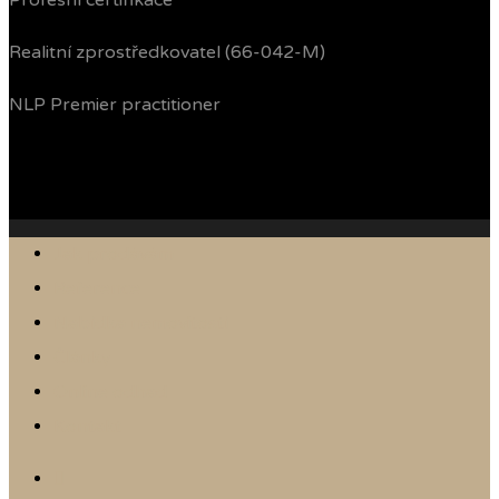
Profesní certifikace
Realitní zprostředkovatel (66-042-M)
NLP Premier practitioner
Jak prodávám
Reference
Nabídka nemovitostí
Články
Online odhad
Kontakt