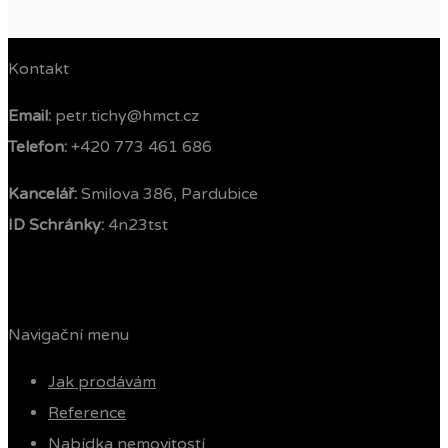
Kontakt
Email:
petr.tichy@hmct.cz
Telefon: ‭
+420 773 461 686‬
Kancelář:
Smilova 386, Pardubice
ID Schránky:
4n23tst
Navigační menu
Jak prodávám
Reference
Nabídka nemovitostí