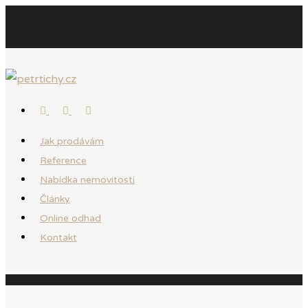
Jak prodávám
Reference
Nabídka nemovitostí
Články
Online odhad
Kontakt