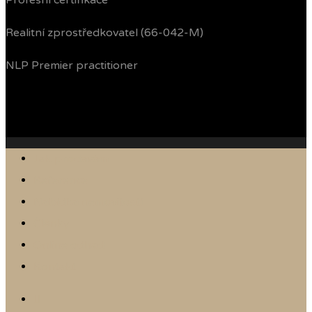
Profesní certifikace
Realitní zprostředkovatel (66-042-M)
NLP Premier practitioner
Jak prodávám
Reference
Nabídka nemovitostí
Články
Online odhad
Kontakt