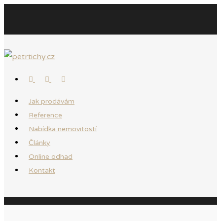
Jak prodávám
Reference
Nabídka nemovitostí
Články
Online odhad
Kontakt