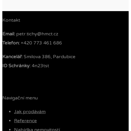
Kontakt
Email:
petr.tichy@hmct.cz
Telefon: ‭
+420 773 461 686‬
Kancelář:
Smilova 386, Pardubice
ID Schránky:
4n23tst
Navigační menu
Jak prodávám
Reference
Nabídka nemovitostí