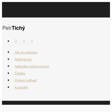
Jak prodávám
Reference
Nabídka nemovitostí
Články
Online odhad
Kontakt