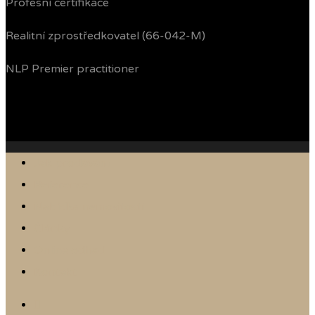
Profesní certifikace
Realitní zprostředkovatel (66-042-M)
NLP Premier practitioner
Jak prodávám
Reference
Nabídka nemovitostí
Články
Online odhad
Kontakt