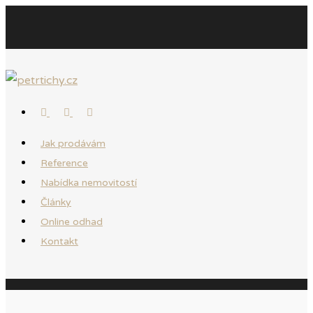
Jak prodávám
Reference
Nabídka nemovitostí
Články
Online odhad
Kontakt