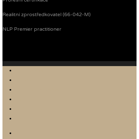
Profesní certifikace
Realitní zprostředkovatel (66-042-M)
NLP Premier practitioner
Jak prodávám
Reference
Nabídka nemovitostí
Články
Online odhad
Kontakt