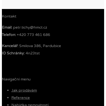
Kontakt
Email:
petr.tichy@hmct.cz
Telefon: ‭
+420 773 461 686‬
Kancelář:
Smilova 386, Pardubice
ID Schránky:
4n23tst
Navigační menu
Jak prodávám
Reference
Nabídka nemovitostí