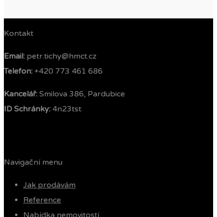
Kontakt
Email:
petr.tichy@hmct.cz
Telefon: ‭
+420 773 461 686‬
Kancelář:
Smilova 386, Pardubice
ID Schránky:
4n23tst
Navigační menu
Jak prodávám
Reference
Nabídka nemovitostí