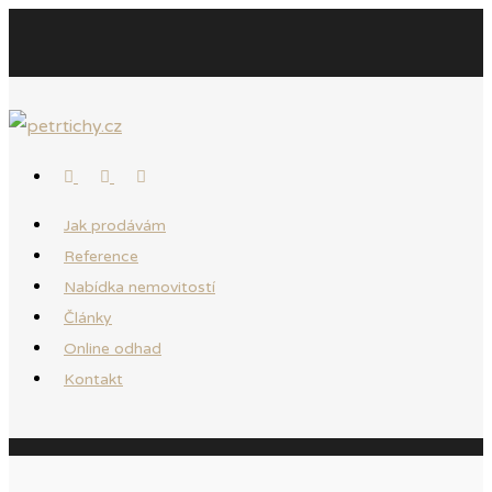
Jak prodávám
Reference
Nabídka nemovitostí
Články
Online odhad
Kontakt