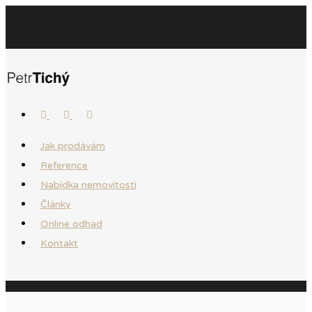
Jak prodávám
Reference
Nabídka nemovitostí
Články
Online odhad
Kontakt