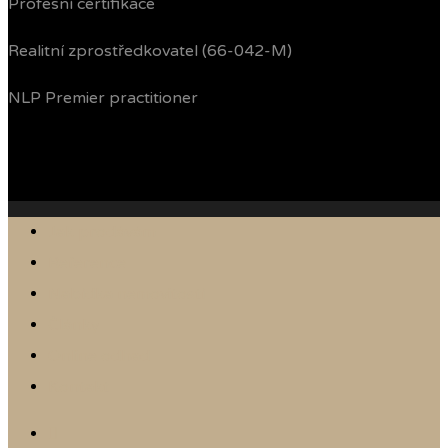
Profesní certifikace
Realitní zprostředkovatel (66-042-M)
NLP Premier practitioner
Jak prodávám
Reference
Nabídka nemovitostí
Články
Online odhad
Kontakt