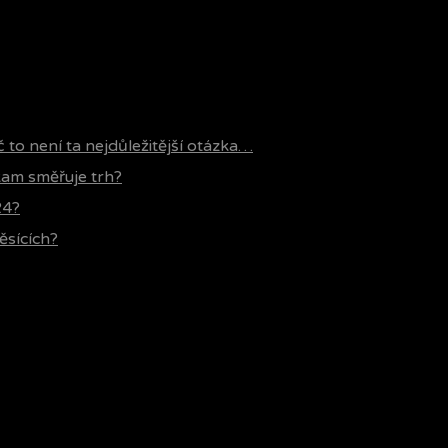
č to není ta nejdůležitější otázka…
 kam směřuje trh?
24?
ěsících?