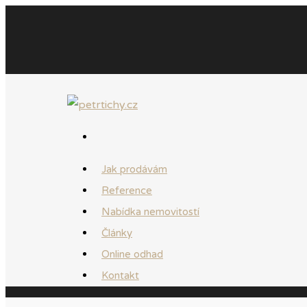
Jak prodávám
Reference
Nabídka nemovitostí
Články
Online odhad
Kontakt