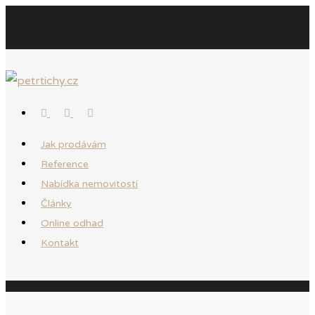
Jak prodávám
Reference
Nabídka nemovitostí
Články
Online odhad
Kontakt