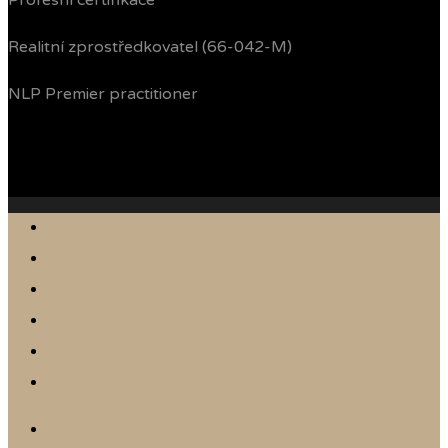
Profesní certifikace
Realitní zprostředkovatel (66-042-M)
NLP Premier practitioner
Jak prodávám
Reference
Nabídka nemovitostí
Články
Online odhad
Kontakt