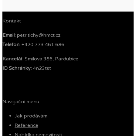
Kontakt
Email:
petr.tichy@hmct.cz
Telefon: ‭
+420 773 461 686‬
Kancelář:
Smilova 386, Pardubice
ID Schránky:
4n23tst
Navigační menu
Jak prodávám
Reference
Nabídka nemovitostí